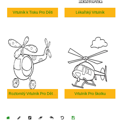
Vrtulník k Tisku Pro Děti
Lékařský Vrtulník
Roztomilý Vrtulník Pro Děti k Tisku
Vrtulník Pro školku
Home
Draw
Pencil
Eraser
Undo
Clear
Save