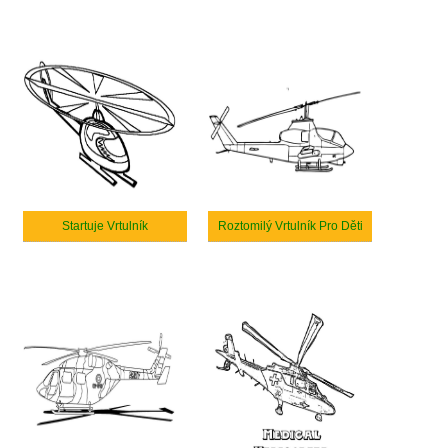
Startuje Vrtulník
Roztomilý Vrtulník Pro Děti