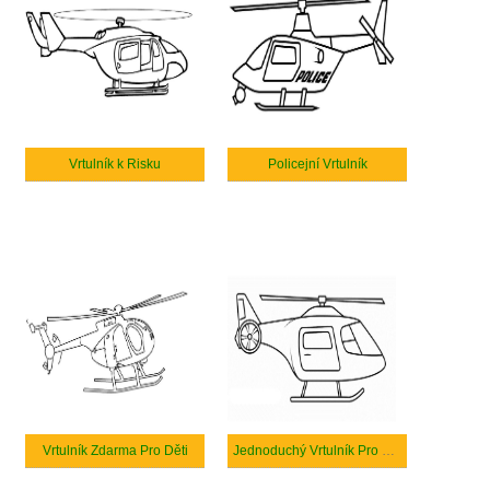
Vrtulník k Risku
Policejní Vrtulník
Vrtulník Zdarma Pro Děti
Jednoduchý Vrtulník Pro Tisk