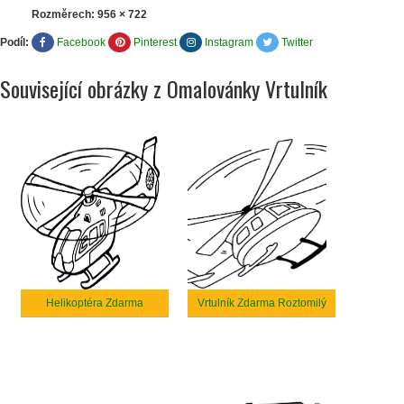
Rozměrech:
956 × 722
Podíl:
Facebook
Pinterest
Instagram
Twitter
Související obrázky z Omalovánky Vrtulník
Helikoptéra Zdarma
Vrtulník Zdarma Roztomilý