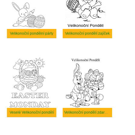
Velikonoční pondělní párty
Velikonoční pondělí zajíček
Veselé Velikonoční pondělí
Velikonoční pondělí zdarma k tisku