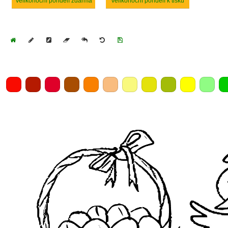
Velikonoční pondělí zdarma
Velikonoční pondělí k tisku
Home
Draw
Pencil
Eraser
Undo
Clear
Save