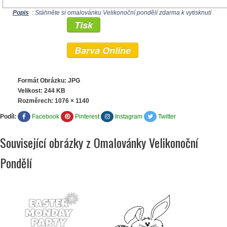
Popis
: Stáhněte si omalovánku Velikonoční pondělí zdarma k vytisknutí
Tisk
Barva Online
Formát Obrázku: JPG
Velikost: 244 KB
Rozměrech:
1076 × 1140
Podíl:
Facebook
Pinterest
Instagram
Twitter
Související obrázky z Omalovánky Velikonoční
Pondělí