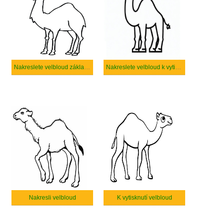
Nakreslete velbloud základní
Nakreslete velbloud k vytisknutí zdarma
Nakresli velbloud
K vytisknutí velbloud