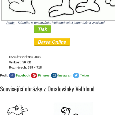
Popis
: Stáhněte si omalovánku Velbloud velmi jednoduše k vytisknutí
Tisk
Barva Online
Formát Obrázku: JPG
Velikost: 56 KB
Rozměrech:
539 × 718
Podíl:
Facebook
Pinterest
Instagram
Twitter
Související obrázky z Omalovánky Velbloud