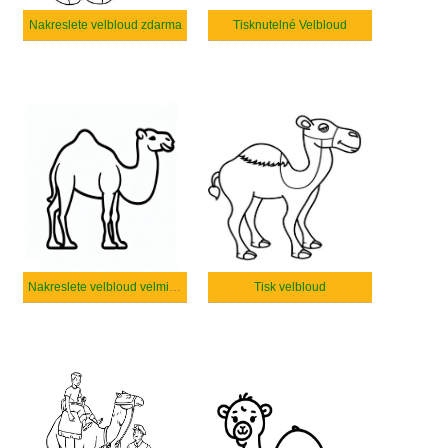
Nakreslete velbloud zdarma
Tisknutelné Velbloud
Nakreslete velbloud velmi základní
Tisk velbloud