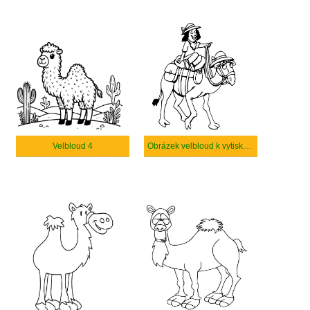
Velbloud 4
Obrázek velbloud k vytisknutí zdarma