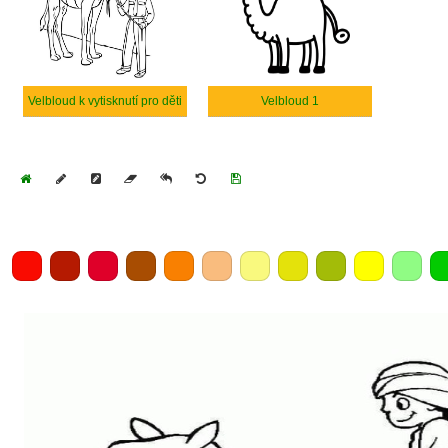
Velbloud k vytisknutí pro děti
Velbloud 1
Home
Draw
Pencil
Eraser
Undo
Clear
Save