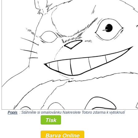
Popis
: Stáhněte si omalovánku Nakreslete Totoro zdarma k vytisknutí
Tisk
Barva Online