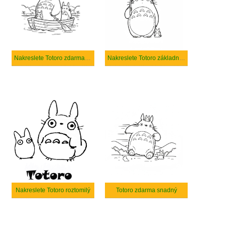
Nakreslete Totoro zdarma snadný
Nakreslete Totoro základní tisknutelné
Nakreslete Totoro roztomilý
Totoro zdarma snadný