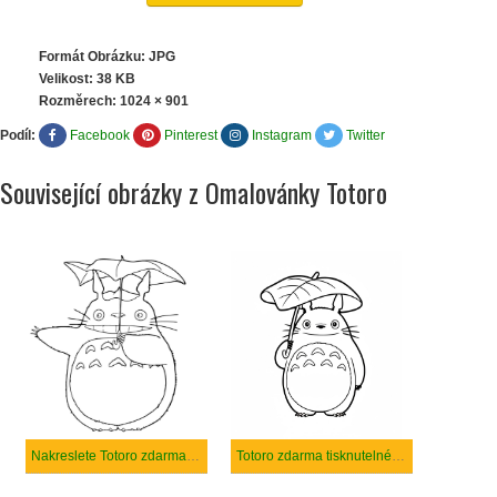
Formát Obrázku: JPG
Velikost: 38 KB
Rozměrech:
1024 × 901
Podíl:
Facebook
Pinterest
Instagram
Twitter
Související obrázky z Omalovánky Totoro
Nakreslete Totoro zdarma pro děti
Totoro zdarma tisknutelné pro děti