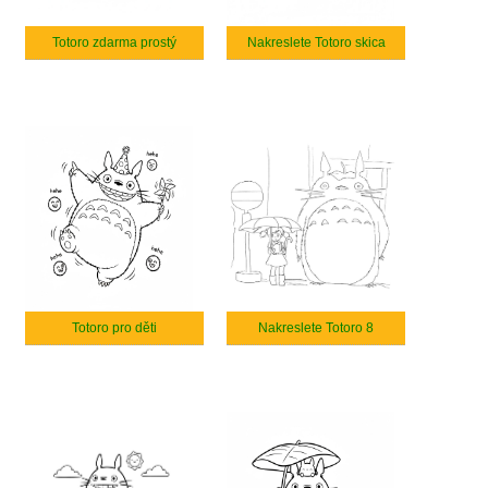
Totoro zdarma prostý
Nakreslete Totoro skica
Totoro pro děti
Nakreslete Totoro 8