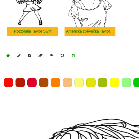
Roztomilá Taylor Swift
Americká zpěvačka Taylor Swift
Home
Draw
Pencil
Eraser
Undo
Clear
Save