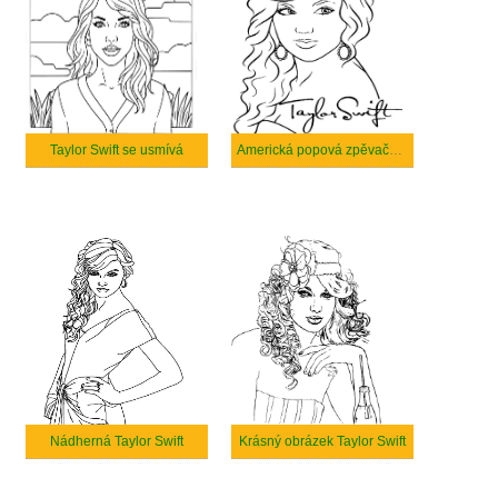
Taylor Swift se usmívá
Americká popová zpěvačka Taylor Swift
Nádherná Taylor Swift
Krásný obrázek Taylor Swift