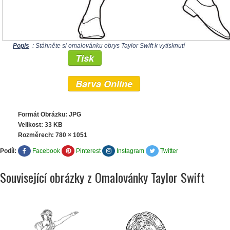
Popis
: Stáhněte si omalovánku obrys Taylor Swift k vytisknutí
Tisk
Barva Online
Formát Obrázku: JPG
Velikost: 33 KB
Rozměrech:
780 × 1051
Podíl:
Facebook
Pinterest
Instagram
Twitter
Související obrázky z Omalovánky Taylor Swift