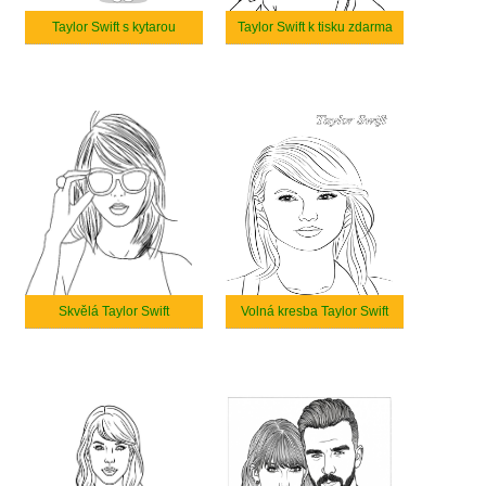
Taylor Swift s kytarou
Taylor Swift k tisku zdarma
Skvělá Taylor Swift
Volná kresba Taylor Swift