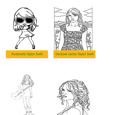
Roztomilá Taylor Swift
Obrázek náčrtu Taylor Swift