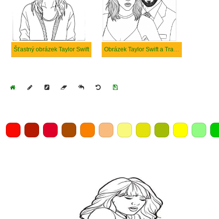
Šťastný obrázek Taylor Swift
Obrázek Taylor Swift a Travis Kelce
Home
Draw
Pencil
Eraser
Undo
Clear
Save