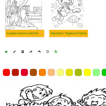
Captain America with the Black Widow
Marshall v Tlapková Patrola
Home
Draw
Pencil
Eraser
Undo
Clear
Save