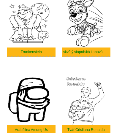
Frankenstein
skvělý stopařská tlapová hlídka
Arabština Among Us
Tvář Cristiana Ronalda