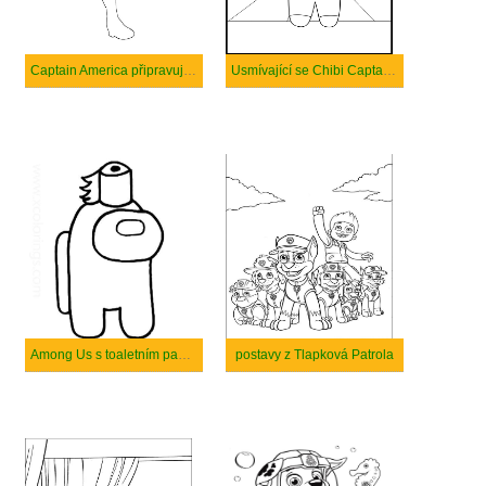
Captain America připravuje punč
Usmívající se Chibi Captain America
Among Us s toaletním papírem
postavy z Tlapková Patrola