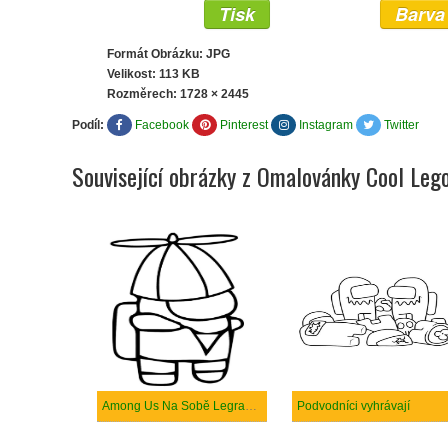
Tisk
Barva
Formát Obrázku: JPG
Velikost: 113 KB
Rozměrech:
1728 × 2445
Podíl:
Facebook
Pinterest
Instagram
Twitter
Související obrázky z Omalovánky Cool Leg
Among Us Na Sobě Legrační Klobouk
Podvodníci vyhrávají