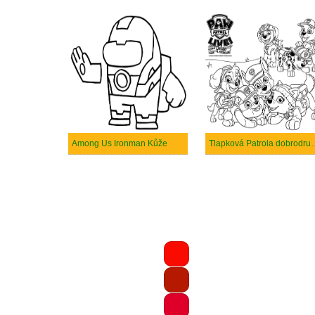
Among Us Ironman Kůže
Tlapková Patrol