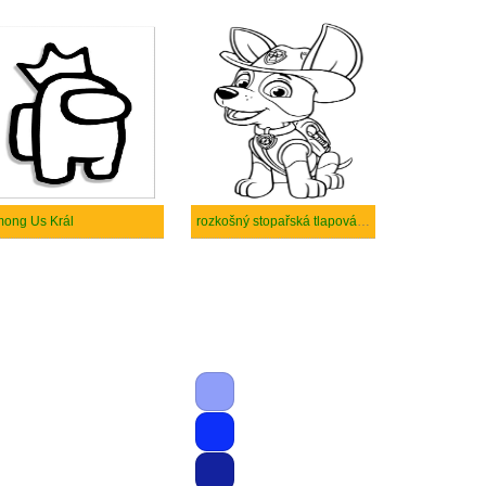
ong Us Král
rozkošný stopařská tlapová hlídka