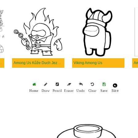
a dobrodružství
Among Us Kůže Duch Jezdce
Viking Among Us
Am
Size
Home
Draw
Pencil
Eraser
Undo
Clear
Save