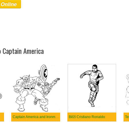
 Online
o Captain America
Captain America and Ironman Flying
Běží Cristiano Ronaldo
Te