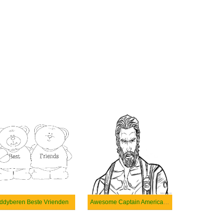
ddyberen Beste Vrienden
Awesome Captain America Face