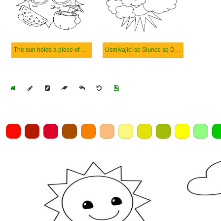
The sun holds a piece of Watermelon and Drinks Coconut Water
Usmívající se Slunce se Dvěma Mraky
Home
Draw
Pencil
Eraser
Undo
Clear
Save