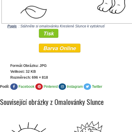
Popis
: Stáhněte si omalovánku Kreslené Slunce k vytisknutí
Tisk
Barva Online
Formát Obrázku: JPG
Velikost: 32 KB
Rozměrech:
696 × 818
Podíl:
Facebook
Pinterest
Instagram
Twitter
Související obrázky z Omalovánky Slunce