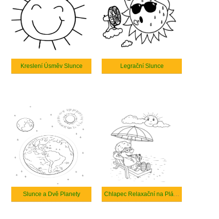
Kreslení Úsměv Slunce
Legrační Slunce
Slunce a Dvě Planety
Chlapec Relaxační na Pláži se Sluncem