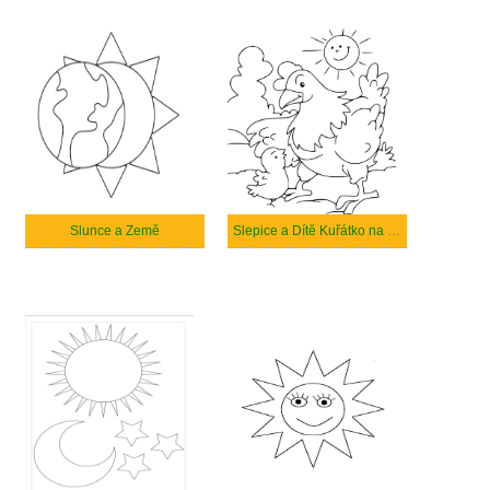
Slunce a Země
Slepice a Dítě Kuřátko na Slunci