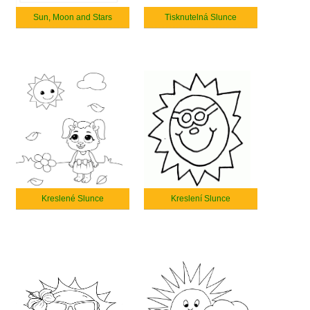
Sun, Moon and Stars
Tisknutelná Slunce
Kreslené Slunce
Kreslení Slunce