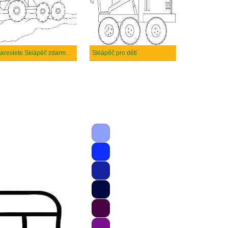
Nakreslete Sklápěč zdarma snadný
Sklápěč pro děti