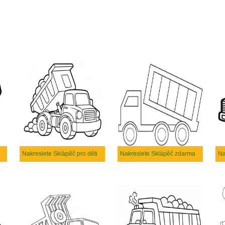
Nakreslete Sklápěč pro děti
Nakreslete Sklápěč zdarma