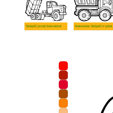
Sklápěč prostý tisknutelné
Nakreslet