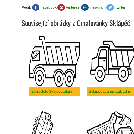
Podíl:
Facebook
Pinterest
Instagram
Twitter
Související obrázky z Omalovánky Sklápěč
Nakreslete Sklápěč zdarma základní tisknutelné
Sklápěč zdarma základní