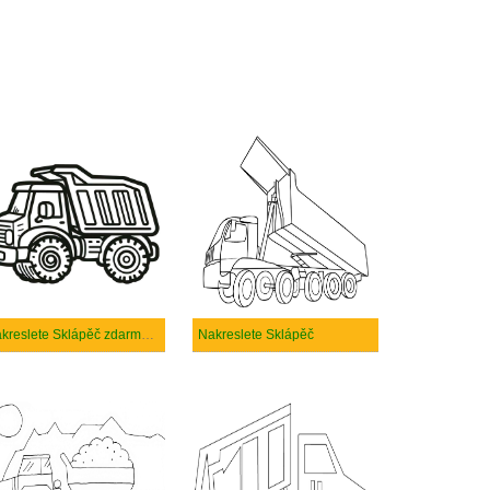
Nakreslete Sklápěč zdarma prostý tisknutelné
Nakreslete Sklápěč