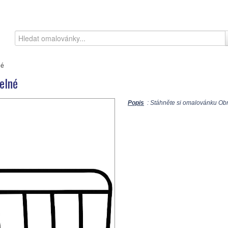
né
elné
Popis
: Stáhněte si omalovánku Obra