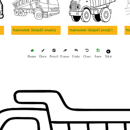
e Sklápěč k vytisknutí zdarma
Nakreslete Sklápěč snadný
Nakreslete Sklápěč prostý tisknutelné
Size
Home
Draw
Pencil
Eraser
Undo
Clear
Save