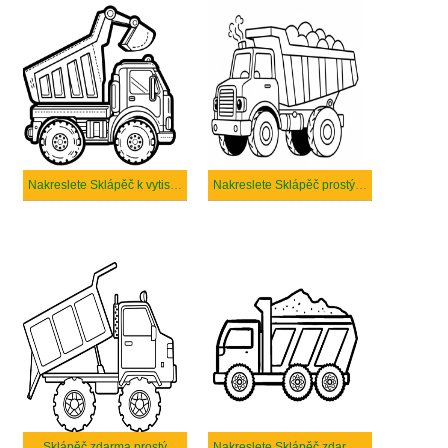
Nakreslete Sklápěč k vytisknutí zdarma
Nakreslete Sklápěč prostý tisknutelné
Sklápěč zdarma prostý
Nakreslete Sklápěč zdarma základní