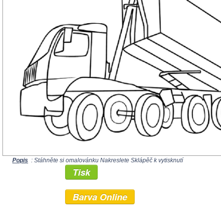
Popis
: Stáhněte si omalovánku Nakreslete Sklápěč k vytisknutí
Tisk
Barva Online