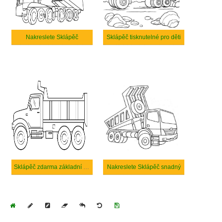
Nakreslete Sklápěč
Sklápěč tisknutelné pro děti
Sklápěč zdarma základní tisknutelné
Nakreslete Sklápěč snadný
Home
Draw
Pencil
Eraser
Undo
Clear
Save