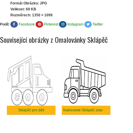
Formát Obrázku: JPG
Velikost: 69 KB
Rozměrech:
1350 × 1099
Podíl:
Facebook
Pinterest
Instagram
Twitter
Související obrázky z Omalovánky Sklápěč
Sklápěč pro děti
Nakreslete Sklápěč zdarma prostý