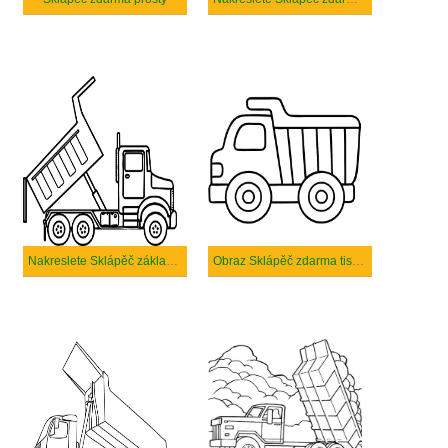
Nakreslete Sklápěč základní
Obraz Sklápěč zdarma tisknutelné