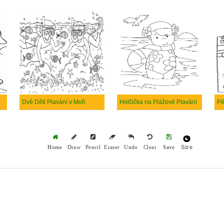
ím Delfínů
Dvě Děti Plavání v Moři
Holčička na Plážové Plavání
Pě
Size
Home
Draw
Pencil
Eraser
Undo
Clear
Save