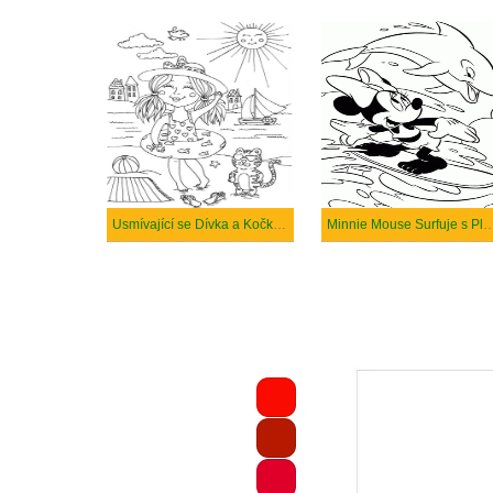
Usmívající se Dívka a Kočka v Moři na Plavání
Minnie Mouse Surfuje s Plaván