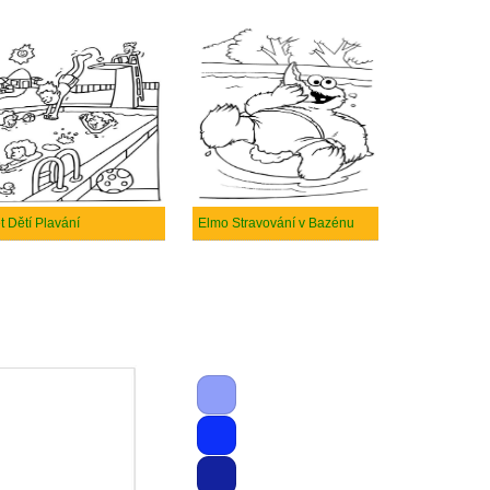
t Dětí Plavání
Elmo Stravování v Bazénu