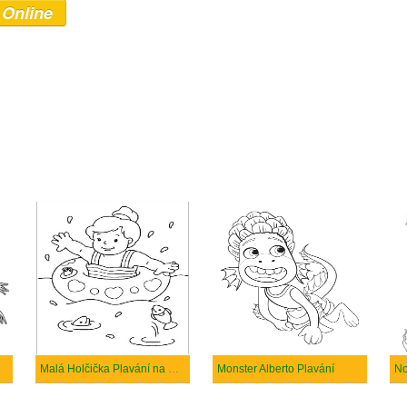
 Online
Malá Holčička Plavání na Pláži s Rybami
Monster Alberto Plavání
No