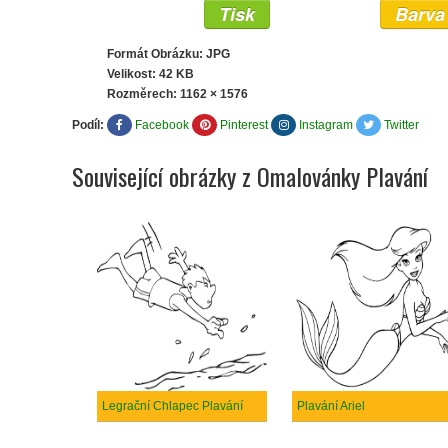
Tisk
Barva
Formát Obrázku: JPG
Velikost: 42 KB
Rozměrech:
1162 × 1576
Podíl:
Facebook
Pinterest
Instagram
Twitter
Související obrázky z Omalovánky Plavání
Legrační Chlapec Plavání
Plavání Ariel