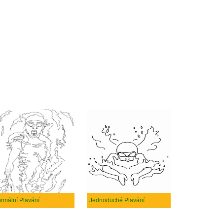
rmální Plavání
Jednoduché Plavání