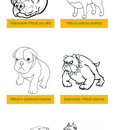
Nakreslete Pitbull pro děti
Pitbull zdarma snadný
Pitbull k vytisknutí zdarma
Nakreslete Pitbull zdarma