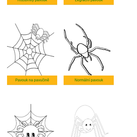
Roztomilý pavouk
Legrační pavouk
Pavouk na pavučině
Normální pavouk