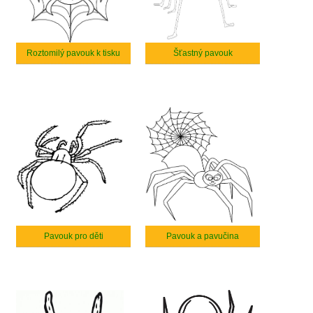
Roztomilý pavouk k tisku
Šťastný pavouk
Pavouk pro děti
Pavouk a pavučina