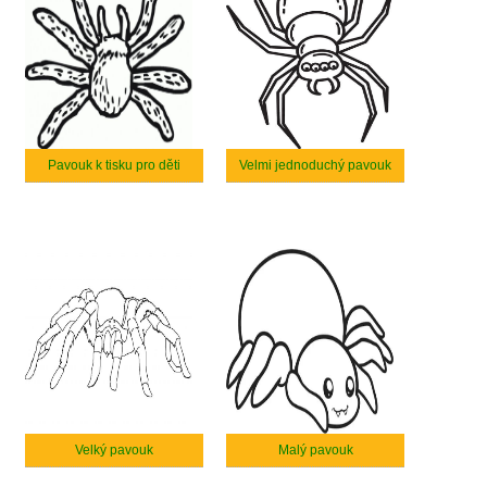
Pavouk k tisku pro děti
Velmi jednoduchý pavouk
Velký pavouk
Malý pavouk