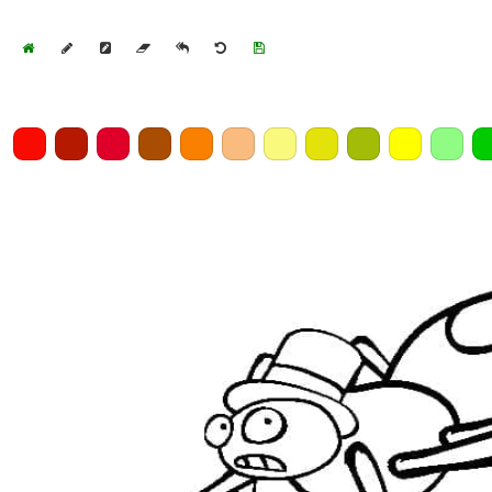
Home
Draw
Pencil
Eraser
Undo
Clear
Save