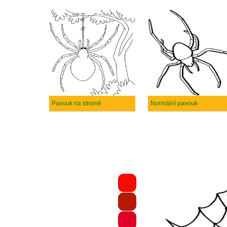
Pavouk na stromě
Normální pavouk