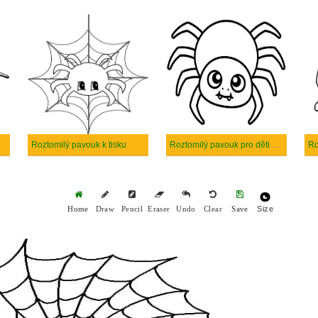
Roztomilý pavouk k tisku
Roztomilý pavouk pro děti k tisku
Size
Home
Draw
Pencil
Eraser
Undo
Clear
Save