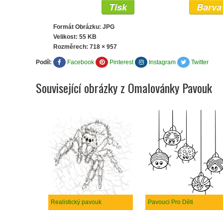
Tisk
Barva
Formát Obrázku: JPG
Velikost: 55 KB
Rozměrech:
718 × 957
Podíl:
Facebook
Pinterest
Instagram
Twitter
Související obrázky z Omalovánky Pavouk
Realistický pavouk
Pavouci Pro Děti