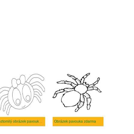
Roztomilý obrázek pavouka pro dítě
Obrázek pavouka zdarma