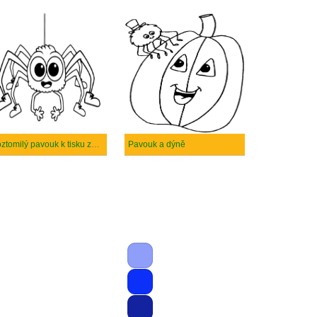
Roztomilý pavouk k tisku zdarma
Pavouk a dýně