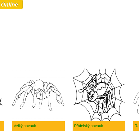
 Online
Velký pavouk
Přátelský pavouk