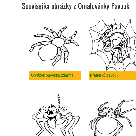
Související obrázky z Omalovánky Pavouk
Obrázek pavouka zdarma
Přátelský pavouk