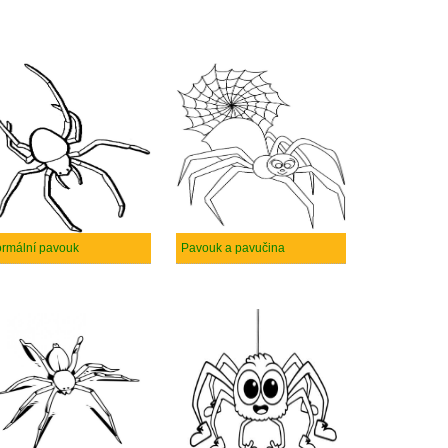
rmální pavouk
Pavouk a pavučina