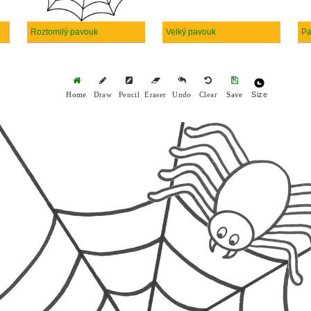
Roztomilý pavouk
Velký pavouk
Pa
Size
Home
Draw
Pencil
Eraser
Undo
Clear
Save