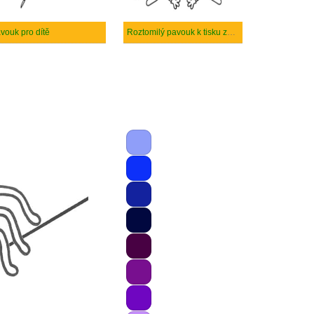
vouk pro dítě
Roztomilý pavouk k tisku zdarma