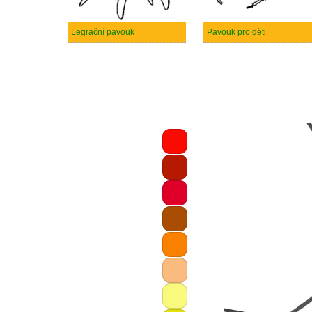
Legrační pavouk
Pavouk pro děti