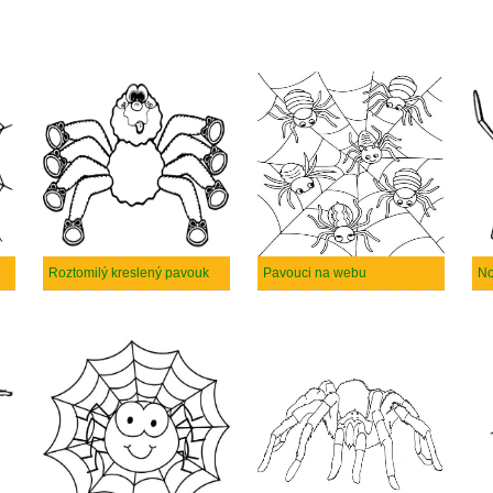
Roztomilý kreslený pavouk
Pavouci na webu
No