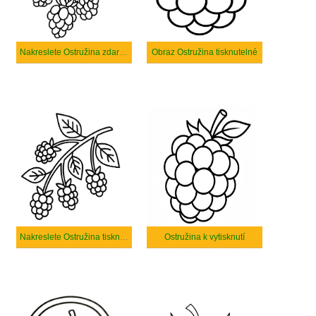
Nakreslete Ostružina zdarma základní tisknutelné
Obraz Ostružina tisknutelné
Nakreslete Ostružina tisknutelné pro děti
Ostružina k vytisknutí