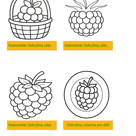
Nakreslete Ostružina základní
Nakreslete Ostružina základní tisknutelné
Nakreslete Ostružina zdarma prostý
Ostružina zdarma pro děti