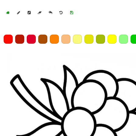
Home
Draw
Pencil
Eraser
Undo
Clear
Save