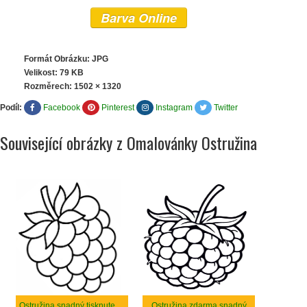
Barva Online
Formát Obrázku: JPG
Velikost: 79 KB
Rozměrech:
1502 × 1320
Podíl:
Facebook
Pinterest
Instagram
Twitter
Související obrázky z Omalovánky Ostružina
Ostružina snadný tisknutelné
Ostružina zdarma snadný