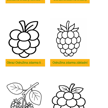
Obraz Ostružina zdarma tisknutelné
Ostružina zdarma základní