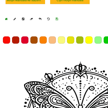
Motýlí Mandala ke stažení zdarma
Čtyři motýlí mandala
Home
Draw
Pencil
Eraser
Undo
Clear
Save