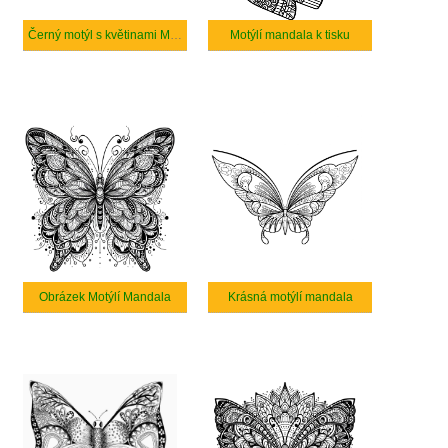
Černý motýl s květinami Mandala
Motýlí mandala k tisku
Obrázek Motýlí Mandala
Krásná motýlí mandala