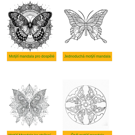
Motýlí mandala pro dospělé
Jednoduchá motýlí mandala