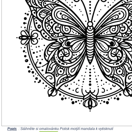
Popis
: Stáhněte si omalovánku Potisk motýlí mandala k vytisknutí