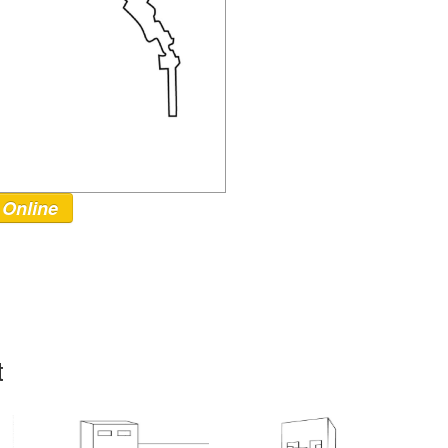
 Online
t