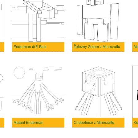
Enderman drží Blok
Železný Golem z Minecraftu
Mutant Enderman
Chobotnice z Minecraftu
Ku