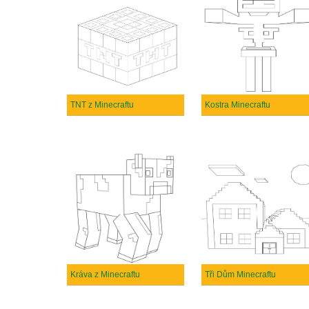
TNT z Minecraftu
Kostra Minecraftu
Kráva z Minecraftu
Tři Dům Minecraftu