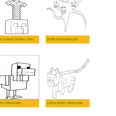
Meč v Hlavě Zombie z Minecraftu
Zničte Bouři Minecraft
ře z Minecraftu
Chůze kočky z Minecraftu