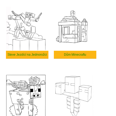
Steve Jezdící na Jednorožci
Dům Minecraftu