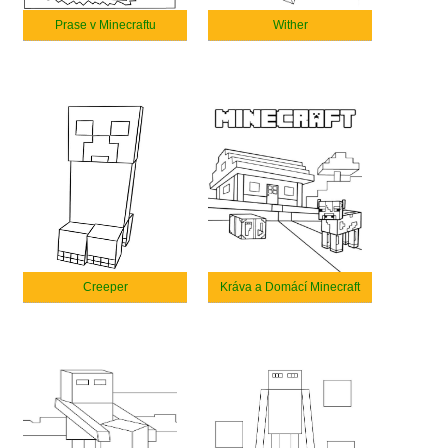
Prase v Minecraftu
Wither
Creeper
Kráva a Domácí Minecraft