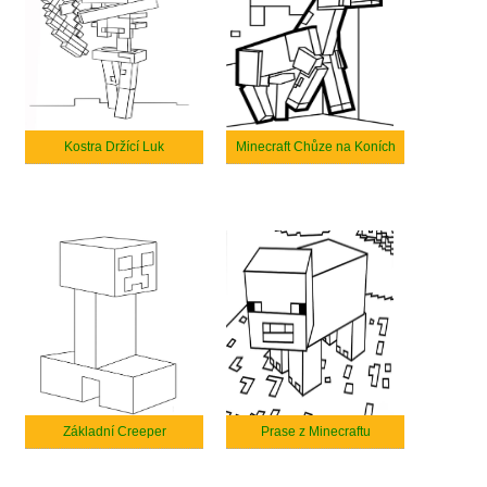
Kostra Držící Luk
Minecraft Chůze na Koních
Základní Creeper
Prase z Minecraftu