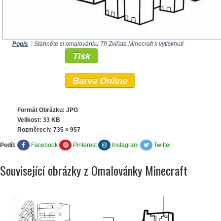
Popis
: Stáhněte si omalovánku Tři Zvířata Minecraft k vytisknutí
Tisk
Barva Online
Formát Obrázku: JPG
Velikost: 33 KB
Rozměrech:
735 × 957
Podíl:
Facebook
Pinterest
Instagram
Twitter
Související obrázky z Omalovánky Minecraft