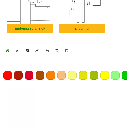
Enderman drží Blok
Enderman
Home
Draw
Pencil
Eraser
Undo
Clear
Save