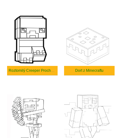
Roztomilý Creeper Procházka
Dort z Minecraftu