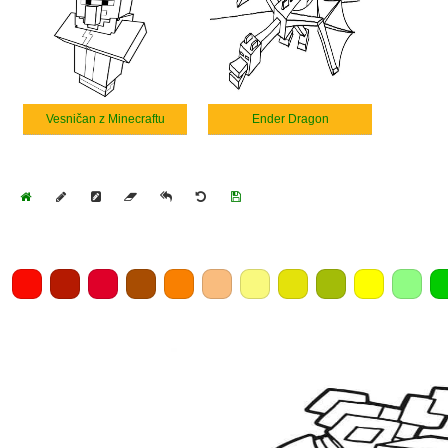
Vesničan z Minecraftu
Ender Dragon
Home
Draw
Pencil
Eraser
Undo
Clear
Save