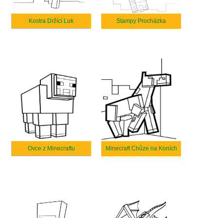
Kostra Držící Luk
Stampy Procházka
Ovce z Minecraftu
Minecraft Chůze na Koních