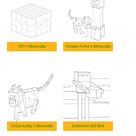
TNT z Minecraftu
Creeper A Pes V Minecraftu
Chůze kočky z Minecraftu
Enderman drží Blok