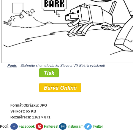
Popis
: Stáhněte si omalovánku Steve a Vlk Běží k vytisknutí
Tisk
Barva Online
Formát Obrázku: JPG
Velikost: 65 KB
Rozměrech:
1361 × 871
Podíl:
Facebook
Pinterest
Instagram
Twitter