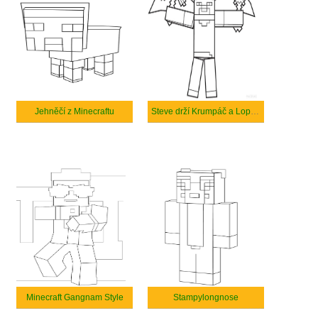
Jehněčí z Minecraftu
Steve drží Krumpáč a Lopatu
Minecraft Gangnam Style
Stampylongnose