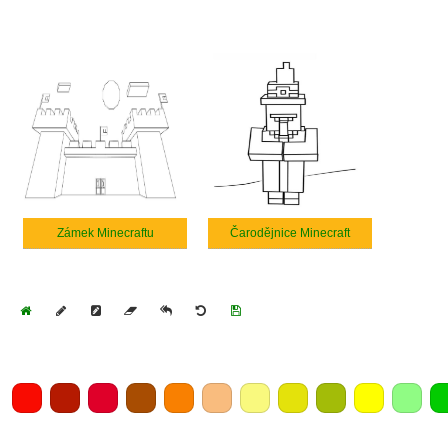
Zámek Minecraftu
Čarodějnice Minecraft
Home
Draw
Pencil
Eraser
Undo
Clear
Save