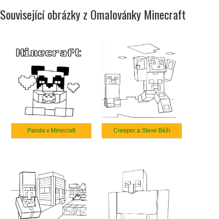
Související obrázky z Omalovánky Minecraft
Panda v Minecraft
Creeper a Steve Běží