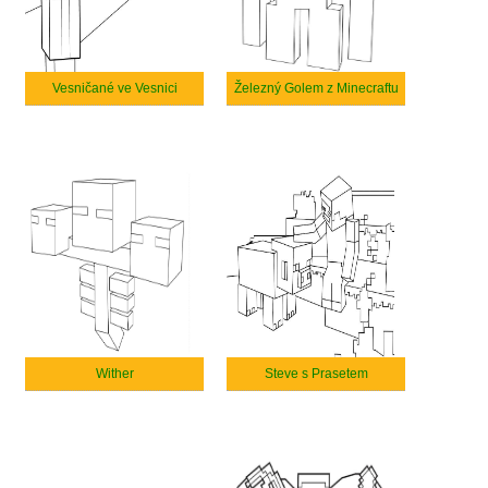
Vesničané ve Vesnici
Železný Golem z Minecraftu
Wither
Steve s Prasetem