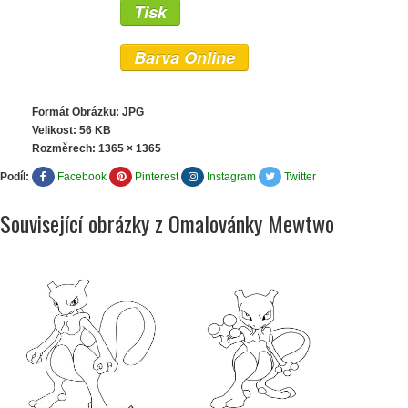
Tisk
Barva Online
Formát Obrázku: JPG
Velikost: 56 KB
Rozměrech:
1365 × 1365
Podíl:
Facebook
Pinterest
Instagram
Twitter
Související obrázky z Omalovánky Mewtwo