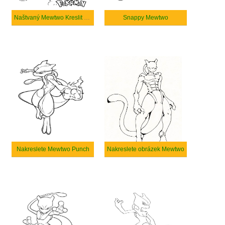
Naštvaný Mewtwo Kreslit snadno
Snappy Mewtwo
Nakreslete Mewtwo Punch
Nakreslete obrázek Mewtwo