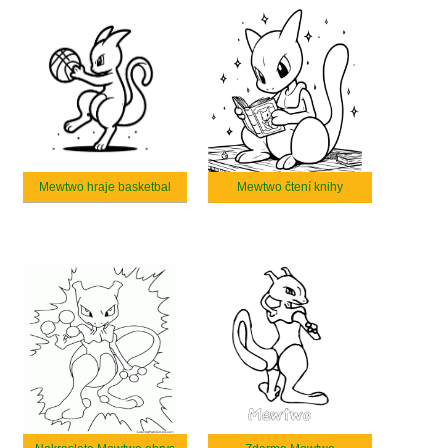
Mewtwo hraje basketbal
Mewtwo čtení knihy