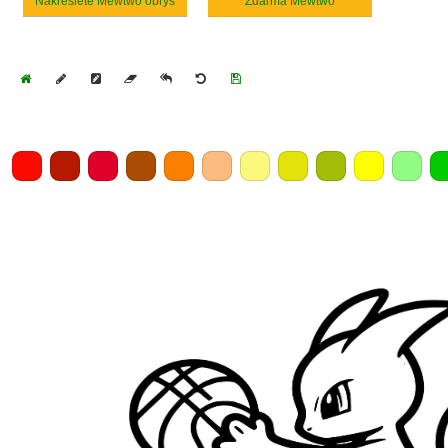
Nakreslete Mewtwo obrys
Zdarma Mewtwo
Home
Draw
Pencil
Eraser
Undo
Clear
Save