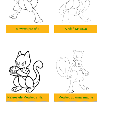
Mewtwo pro děti
Skvělé Mewtwo
Nakreslete Mewtwo s Hamburgerem
Mewtwo zdarma snadné