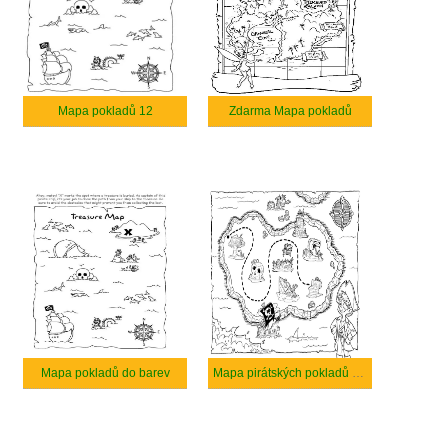
Mapa pokladů 12
Zdarma Mapa pokladů
Mapa pokladů do barev
Mapa pirátských pokladů bezplatný