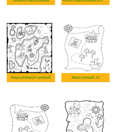
Snadná mapa pokladu
Kreslit mapu pokladů pro děti
Mapa pirátských pokladů
Mapa pokladů 13