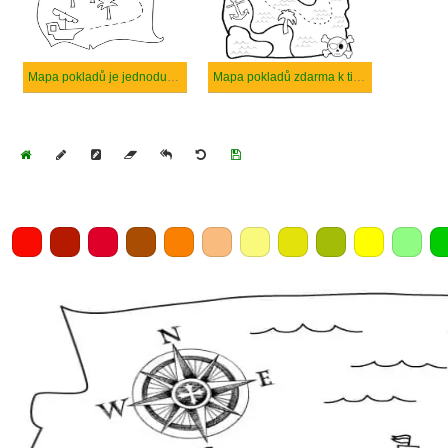
Mapa pokladů je jednoduchá
Mapa pokladů zdarma k tisku
Home
Draw
Pencil
Eraser
Undo
Clear
Save