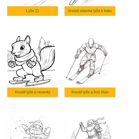
Lyže 11
Kreslit zdarma lyže k tisku
Kreslit lyže a veverky
Kreslit lyže a Iron Man