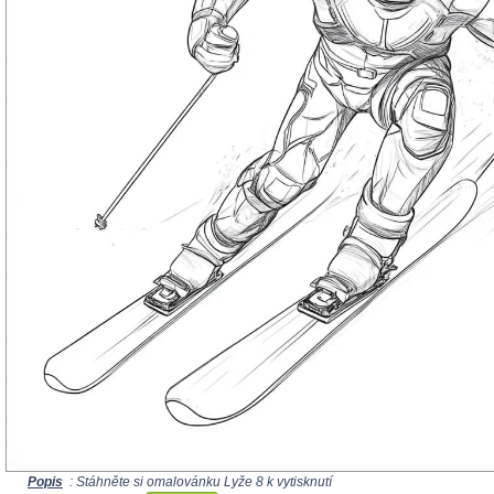
Popis
: Stáhněte si omalovánku Lyže 8 k vytisknutí