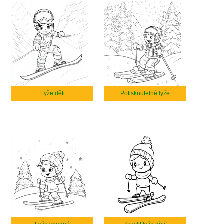
Lyže děti
Potisknutelné lyže