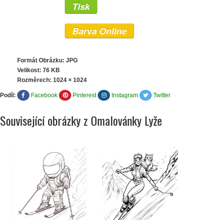
Tisk
Barva Online
Formát Obrázku: JPG
Velikost: 76 KB
Rozměrech:
1024 × 1024
Podíl:
Facebook
Pinterest
Instagram
Twitter
Související obrázky z Omalovánky Lyže