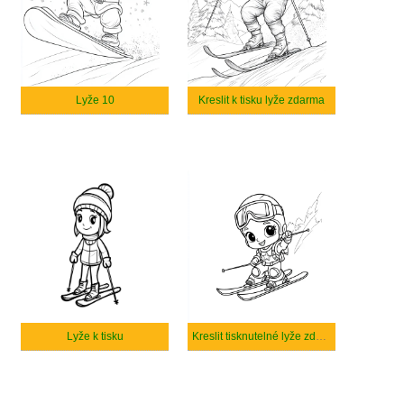
Lyže 10
Kreslit k tisku lyže zdarma
Lyže k tisku
Kreslit tisknutelné lyže zdarma