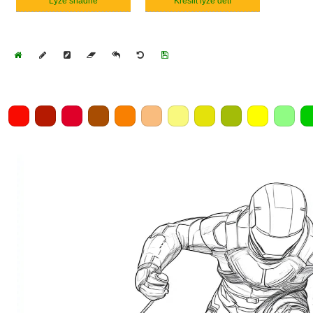
Lyže snadné
Kreslit lyže dětí
Home
Draw
Pencil
Eraser
Undo
Clear
Save