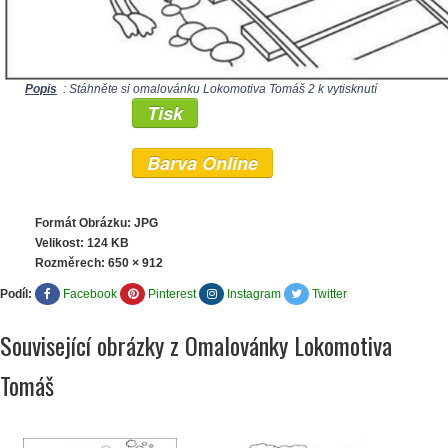
Popis
: Stáhněte si omalovánku Lokomotiva Tomáš 2 k vytisknutí
Tisk
Barva Online
Formát Obrázku: JPG
Velikost: 124 KB
Rozměrech:
650 × 912
Podíl:
Facebook
Pinterest
Instagram
Twitter
Související obrázky z Omalovánky Lokomotiva
Tomáš