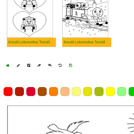
Kreslit Lokomotiva Tomáš láska
Kreslit Lokomotiva Tomáš pro tisk
Home
Draw
Pencil
Eraser
Undo
Clear
Save