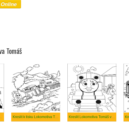
 Online
iva Tomáš
a Tomáš jednoduchý
Kreslit k tisku Lokomotiva Tomáš
Kreslit Lokomotiva Tomáš velmi roztomilý