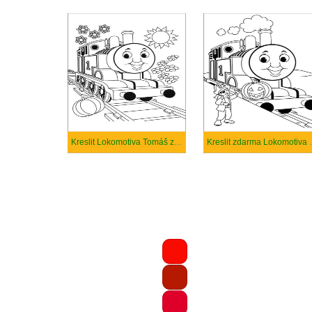
Kreslit Lokomotiva Tomáš zdarma
Kreslit zdarm