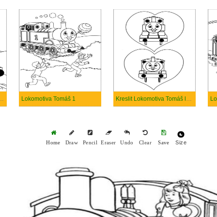
a Lokomotiva Tomáš k tisku
Lokomotiva Tomáš 1
Kreslit Lokomotiva Tomáš láska
Size
Home
Draw
Pencil
Eraser
Undo
Clear
Save