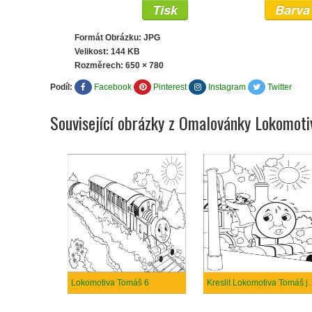
Tisk
Barva
Formát Obrázku: JPG
Velikost: 144 KB
Rozměrech:
650 × 780
Podíl:
Facebook
Pinterest
Instagram
Twitter
Související obrázky z Omalovánky Lokomot
Lokomotiva Tomáš 6
Kreslit Lokomotiv