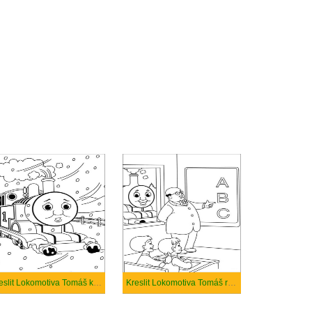
Kreslit Lokomotiva Tomáš k tisku
Kreslit Lokomotiva Tomáš roztomilý