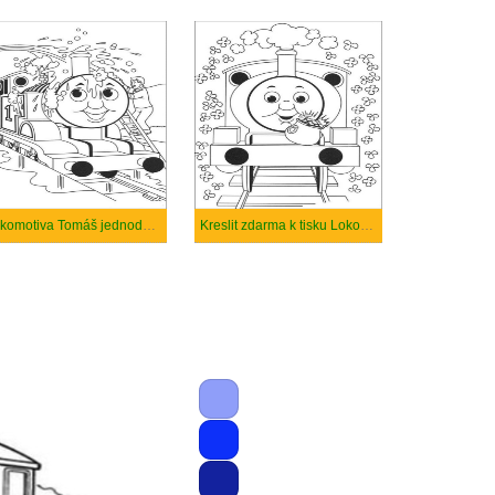
Lokomotiva Tomáš jednoduchý
Kreslit zdarma k tisku Lokomotiva Tomáš