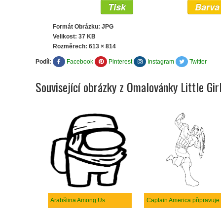
Tisk
Barva
Formát Obrázku: JPG
Velikost: 37 KB
Rozměrech:
613 × 814
Podíl:
Facebook
Pinterest
Instagram
Twitter
Související obrázky z Omalovánky Little Gi
Arabština Among Us
Captain