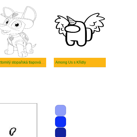
roztomilý stopařská tlapová hlídka
Among Us s Křídly