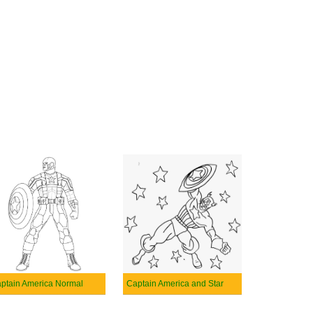
ptain America Normal
Captain America and Star