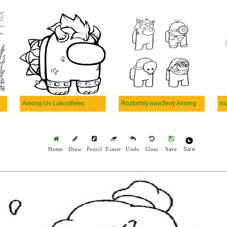
Among Us Lukostřelec
Roztomilý navržený Among Us
Size
Home
Draw
Pencil
Eraser
Undo
Clear
Save