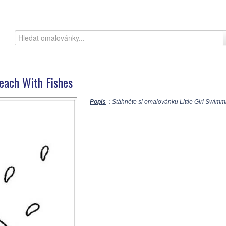
each With Fishes
Popis
: Stáhněte si omalovánku Little Girl Swimmi