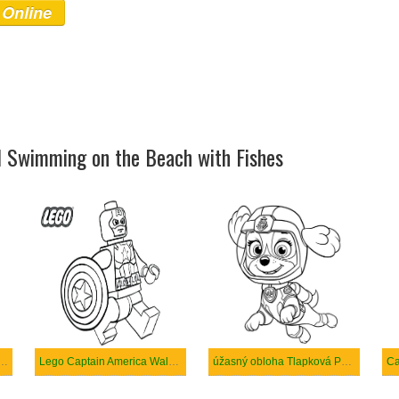
 Online
rl Swimming on the Beach with Fishes
 America připravuje punč
Lego Captain America Walking
úžasný obloha Tlapková Patrola
Ca