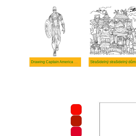
Drawing Captain America Walking
Strašidelný strašidelný dům