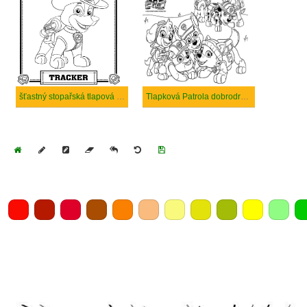
šťastný stopařská tlapová hlídka
Tlapková Patrola dobrodružství
Home
Draw
Pencil
Eraser
Undo
Clear
Save