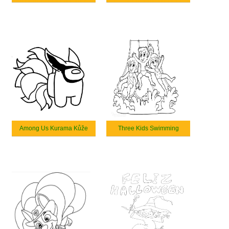
Among Us Kurama Kůže
Three Kids Swimming