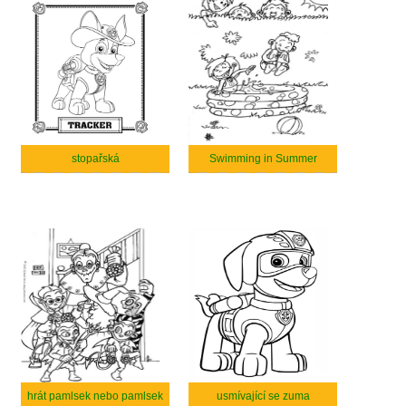
stopařská
Swimming in Summer
hrát pamlsek nebo pamlsek
usmívající se zuma