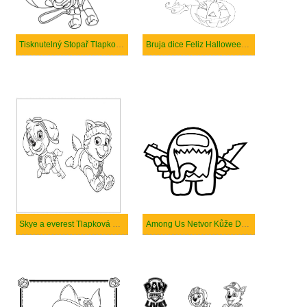
Tisknutelný Stopař Tlapková Hlídka
Bruja dice Feliz Halloween para colorear
Skye a everest Tlapková Patrola
Among Us Netvor Kůže Drží Zbraně