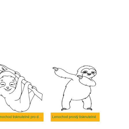
Lenochod tisknutelné pro děti
Lenochod prostý tisknutelné