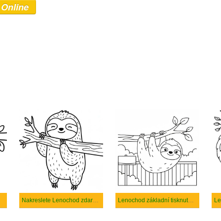
 Online
Nakreslete Lenochod zdarma pro děti
Lenochod základní tisknutelné