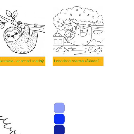
kreslete Lenochod snadný
Lenochod zdarma základní tisknutelné