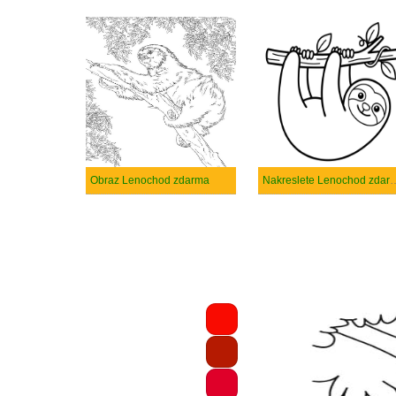
Obraz Lenochod zdarma
Nakreslete Leno