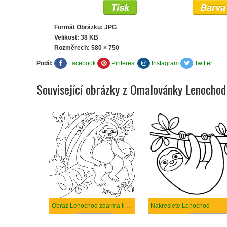
Tisk
Barva
Formát Obrázku: JPG
Velikost: 38 KB
Rozměrech:
580 × 750
Podíl:
Facebook
Pinterest
Instagram
Twitter
Související obrázky z Omalovánky Lenochod
Obraz Lenochod zdarma tisknutelné
Nakreslete Lenochod