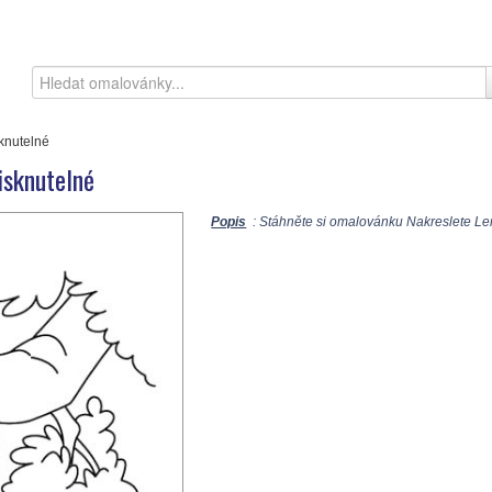
knutelné
isknutelné
Popis
: Stáhněte si omalovánku Nakreslete Len