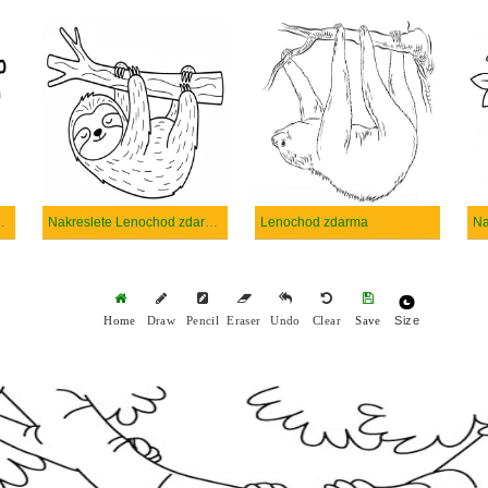
chod zdarma
Nakreslete Lenochod zdarma základní tisknutelné
Lenochod zdarma
Na
Size
Home
Draw
Pencil
Eraser
Undo
Clear
Save