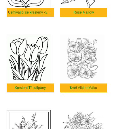
Usmívající se kreslený květina
Rose Mallow
Kreslení Tři tulipány
Květ Vlčího Máku