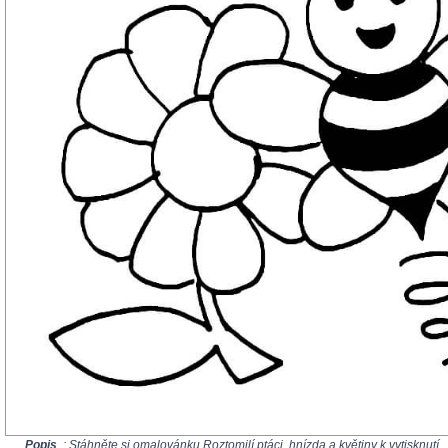
Popis
: Stáhněte si omalovánku Roztomilí ptáci, hnízda a květiny k vytisknutí