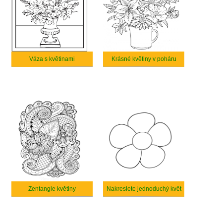
Váza s květinami
Krásné květiny v poháru
Zentangle květiny
Nakreslete jednoduchý květ