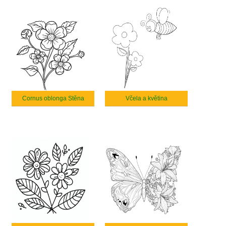
Cornus oblonga Stěna
Včela a květina