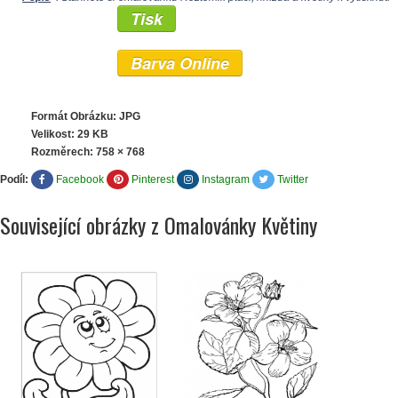
Tisk
Barva Online
Formát Obrázku: JPG
Velikost: 29 KB
Rozměrech:
758 × 768
Podíl:
Facebook
Pinterest
Instagram
Twitter
Související obrázky z Omalovánky Květiny