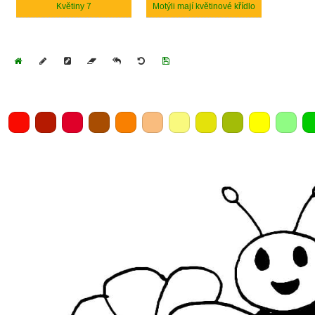
Květiny 7
Motýli mají květinové křídlo
Home
Draw
Pencil
Eraser
Undo
Clear
Save