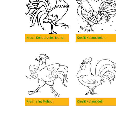
Kreslit Kohout velmi jednoduchý
Kreslit Kohout dojem
Kreslit silný Kohout
Kreslit Kohout dětí