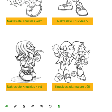
Nakreslete Knuckles velmi základní
Nakreslete Knuckles 5
Nakreslete Knuckles k vytisknutí
Knuckles zdarma pro děti
Home
Draw
Pencil
Eraser
Undo
Clear
Save