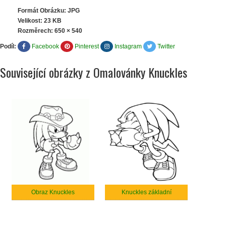
Formát Obrázku: JPG
Velikost: 23 KB
Rozměrech:
650 × 540
Podíl:
Facebook
Pinterest
Instagram
Twitter
Související obrázky z Omalovánky Knuckles
Obraz Knuckles
Knuckles základní