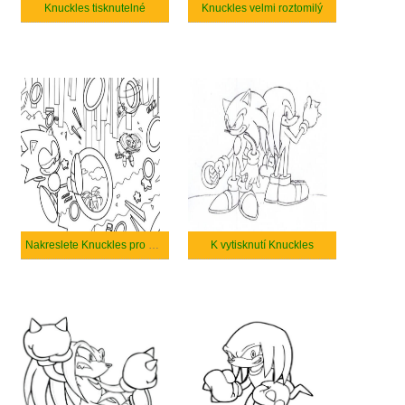
Knuckles tisknutelné
Knuckles velmi roztomilý
Nakreslete Knuckles pro děti
K vytisknutí Knuckles