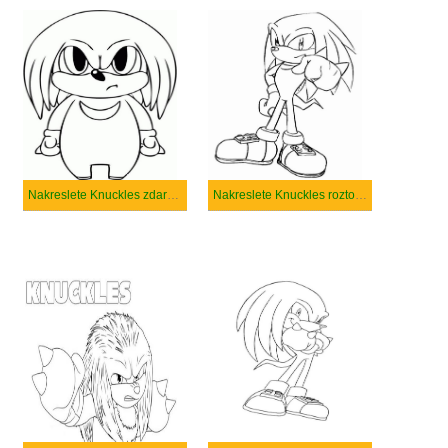
Nakreslete Knuckles zdarma k vytisknutí
Nakreslete Knuckles roztomilý