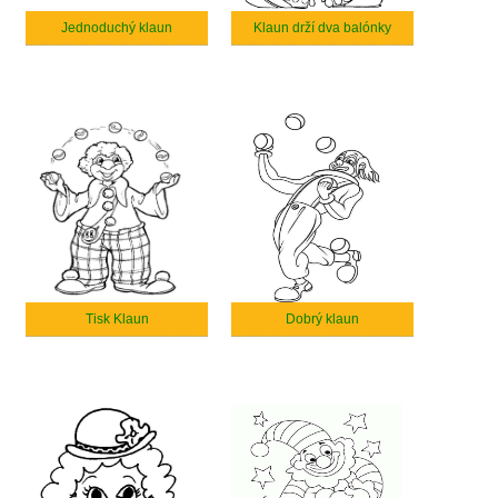
Jednoduchý klaun
Klaun drží dva balónky
Tisk Klaun
Dobrý klaun