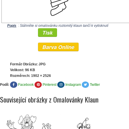
Popis
: Stáhněte si omalovánku roztomilý klaun tančí k vytisknutí
Tisk
Barva Online
Formát Obrázku: JPG
Velikost: 96 KB
Rozměrech:
1902 × 2526
Podíl:
Facebook
Pinterest
Instagram
Twitter
Související obrázky z Omalovánky Klaun