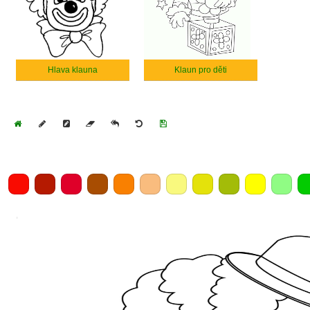
Hlava klauna
Klaun pro děti
Home
Draw
Pencil
Eraser
Undo
Clear
Save