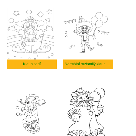
Klaun sedí
Normální roztomilý klaun pro děti