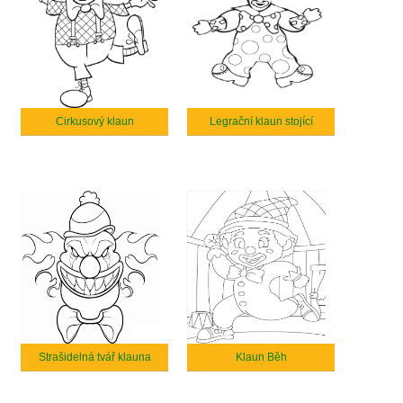
Cirkusový klaun
Legrační klaun stojící
Strašidelná tvář klauna
Klaun Běh