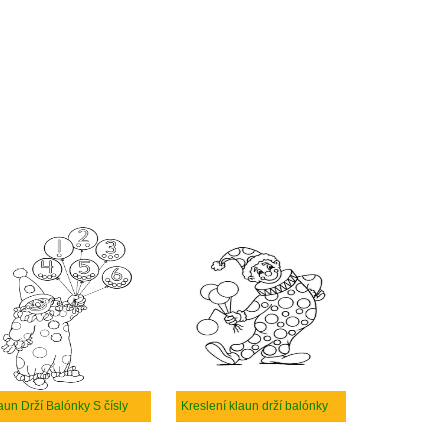
aun Drží Balónky S čísly
Kreslení klaun drží balónky