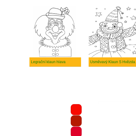
Legrační klaun hlava
Usměva