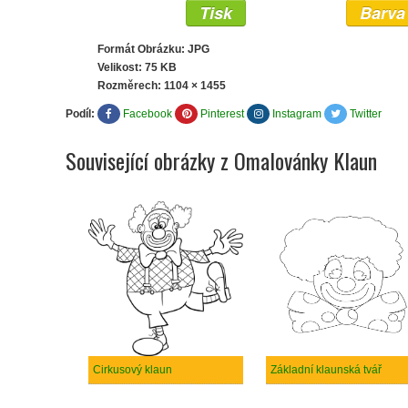
Tisk
Barva
Formát Obrázku: JPG
Velikost: 75 KB
Rozměrech:
1104 × 1455
Podíl:
Facebook
Pinterest
Instagram
Twitter
Související obrázky z Omalovánky Klaun
Cirkusový klaun
Základní klaunská tvář