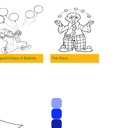
grační Klaun S Balónky
Tisk Klaun