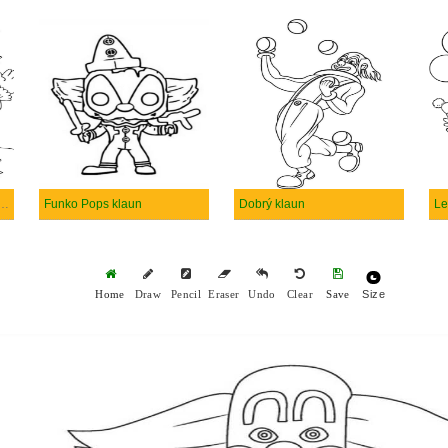
vý Klaun S Hvězdami
Funko Pops klaun
Dobrý klaun
Le
Size
Home
Draw
Pencil
Eraser
Undo
Clear
Save