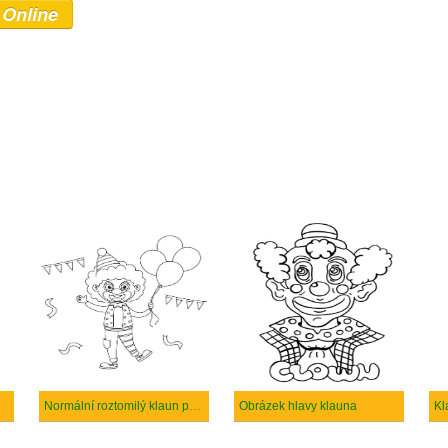
 Online
Normální roztomilý klaun pro děti
Obrázek hlavy klauna
Kl