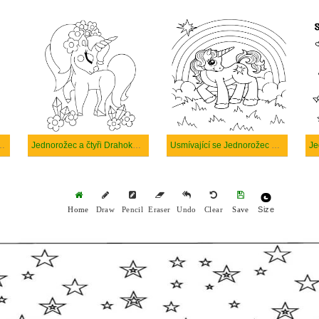
dící na Jednorožci
Jednorožec a čtyři Drahokamy
Usmívající se Jednorožec a Duha
Je
Size
Home
Draw
Pencil
Eraser
Undo
Clear
Save