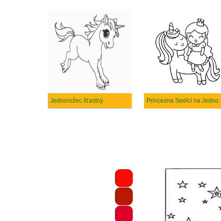
Jednorožec šťastný
Princezna Se