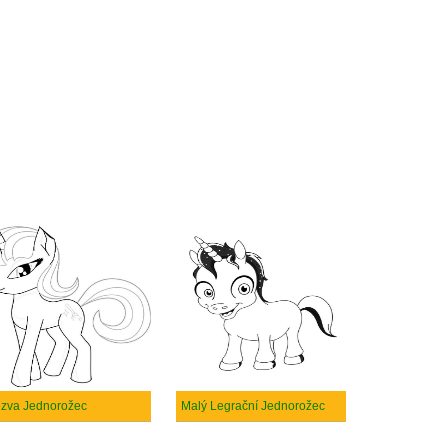
zva Jednorožec
Malý Legrační Jednorožec