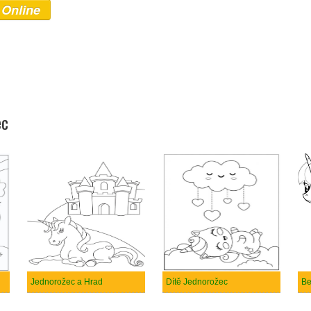
 Online
ec
Jednorožec a Hrad
Dítě Jednorožec
Be