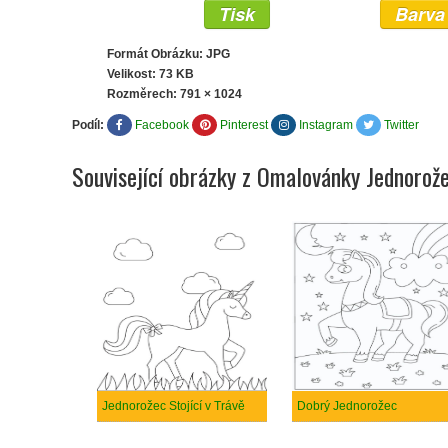
Tisk
Barva
Formát Obrázku: JPG
Velikost: 73 KB
Rozměrech:
791 × 1024
Podíl:
Facebook
Pinterest
Instagram
Twitter
Související obrázky z Omalovánky Jednorož
Jednorožec Stojící v Trávě
Dobrý Jednorožec