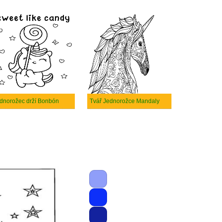
dnorožec drží Bonbón
Tvář Jednorožce Mandaly