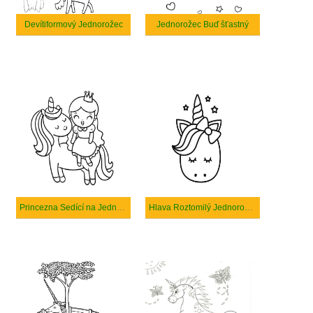
Devítiformový Jednorožec
Jednorožec Buď šťastný
Princezna Sedící na Jednorožci
Hlava Roztomilý Jednorožec