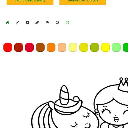
Jednorožec šťastný
Jednorožec a Srdce
Home
Draw
Pencil
Eraser
Undo
Clear
Save