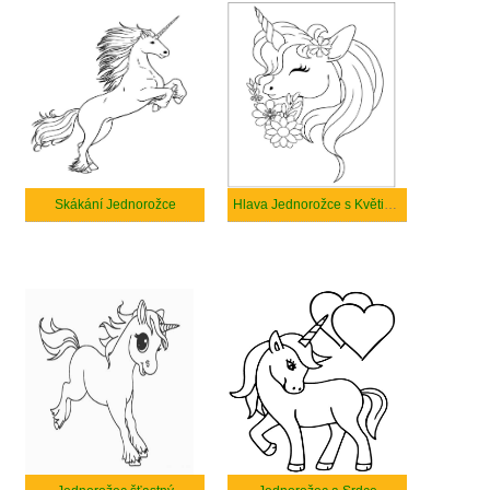
Skákání Jednorožce
Hlava Jednorožce s Květinou