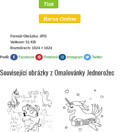
Tisk
Barva Online
Formát Obrázku: JPG
Velikost: 51 KB
Rozměrech:
1024 × 1024
Podíl:
Facebook
Pinterest
Instagram
Twitter
Související obrázky z Omalovánky Jednorožec