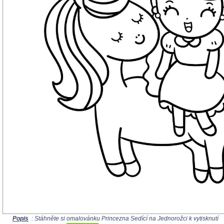
Popis
: Stáhněte si omalovánku Princezna Sedící na Jednorožci k vytisknutí