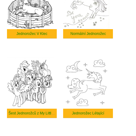
Jednorožec V Klec
Normální Jednorožec
Šest Jednorožců z My Little Pony
Jednorožec Létající