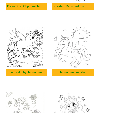
Dívka Spící Objímání Jednorožce s Cloudem
Kreslení Dvou Jednorožců s Duhou
Jednoduchý Jednorožec
Jednorožec na Pláži