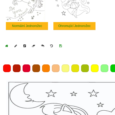
Normální Jednorožec
Ohromující Jednorožec
Home
Draw
Pencil
Eraser
Undo
Clear
Save