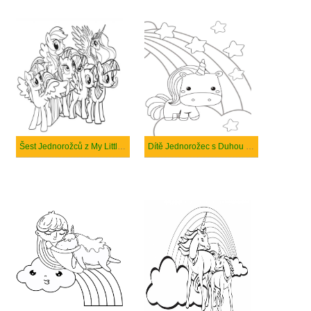
Šest Jednorožců z My Little Pony
Dítě Jednorožec s Duhou a Hvězdou