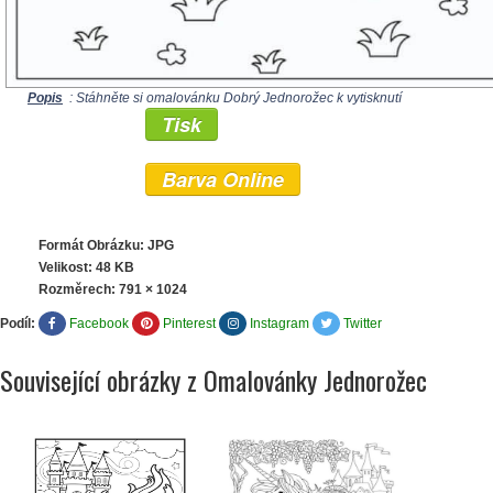
Popis
: Stáhněte si omalovánku Dobrý Jednorožec k vytisknutí
Tisk
Barva Online
Formát Obrázku: JPG
Velikost: 48 KB
Rozměrech:
791 × 1024
Podíl:
Facebook
Pinterest
Instagram
Twitter
Související obrázky z Omalovánky Jednorožec