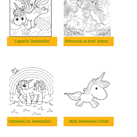
Legrační Jednorožec
Princezna na Koni Jednorožec
Usmívající se Jednorožec a Duha
Malý Jednorožec Chodí