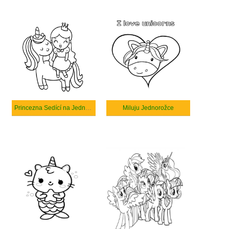
Princezna Sedící na Jednorožci
Miluju Jednorožce