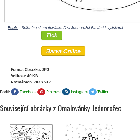
Popis
: Stáhněte si omalovánku Dva Jednorožci Plavání k vytisknutí
Tisk
Barva Online
Formát Obrázku: JPG
Velikost: 40 KB
Rozměrech:
702 × 917
Podíl:
Facebook
Pinterest
Instagram
Twitter
Související obrázky z Omalovánky Jednorožec