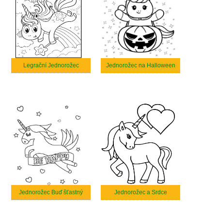
Legrační Jednorožec
Jednorožec na Halloween
Jednorožec Buď šťastný
Jednorožec a Srdce