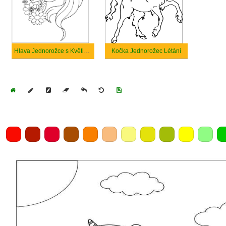
Hlava Jednorožce s Květinou
Kočka Jednorožec Létání
Home
Draw
Pencil
Eraser
Undo
Clear
Save