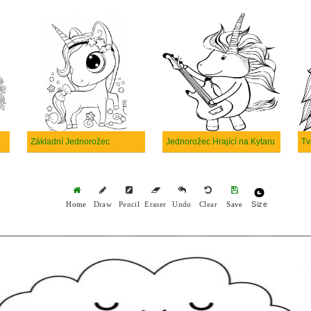
Základní Jednorožec
Jednorožec Hrající na Kytaru
Tv
Size
Home
Draw
Pencil
Eraser
Undo
Clear
Save