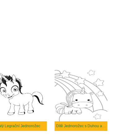
lý Legrační Jednorožec
Dítě Jednorožec s Duhou a Hvězdou