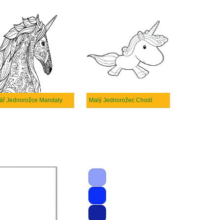
ář Jednorožce Mandaly
Malý Jednorožec Chodí