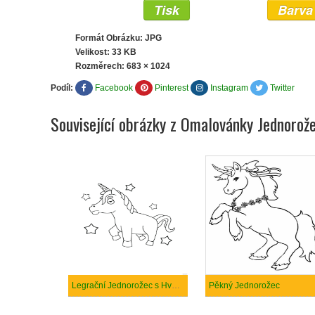
Tisk
Barva
Formát Obrázku: JPG
Velikost: 33 KB
Rozměrech:
683 × 1024
Podíl:
Facebook
Pinterest
Instagram
Twitter
Související obrázky z Omalovánky Jednorož
Legrační Jednorožec s Hvězdami
Pěkný Jednorožec