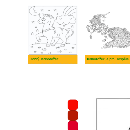
Dobrý Jednorožec
Jednorožec je pro Dospělé