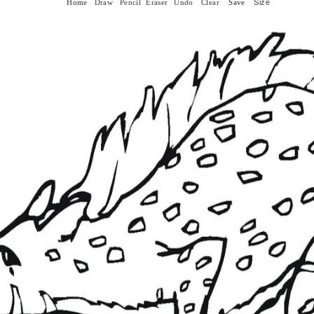
Size
Home
Draw
Pencil
Eraser
Undo
Clear
Save