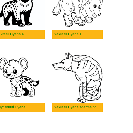
kresli Hyena 4
Nakresli Hyena 1
vytisknutí Hyena
Nakresli Hyena zdarma pro děti