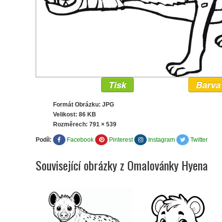
Tisk
Barva
Formát Obrázku: JPG
Velikost: 86 KB
Rozměrech:
791 × 539
Podíl:
Facebook
Pinterest
Instagram
Twitter
Související obrázky z Omalovánky Hyena