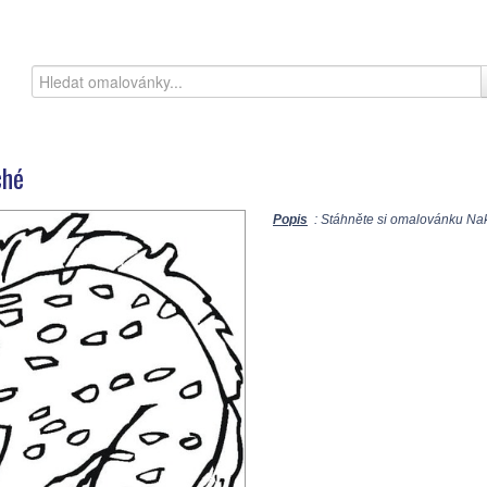
ché
Popis
: Stáhněte si omalovánku Nak