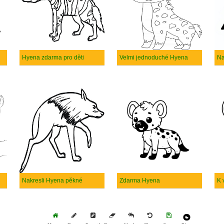
Hyena zdarma pro děti
Velmi jednoduché Hyena
Na
Nakresli Hyena pěkné
Zdarma Hyena
K 