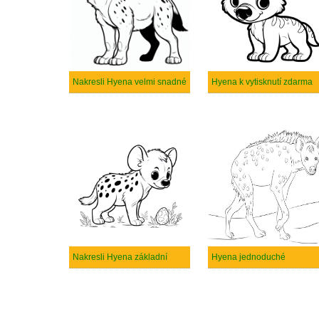
Nakresli Hyena velmi snadné
Hyena k vytisknutí zdarma
Nakresli Hyena základní
Hyena jednoduché