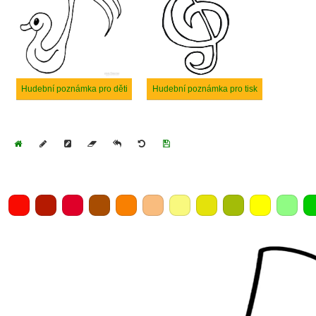
Hudební poznámka pro děti
Hudební poznámka pro tisk
Home
Draw
Pencil
Eraser
Undo
Clear
Save