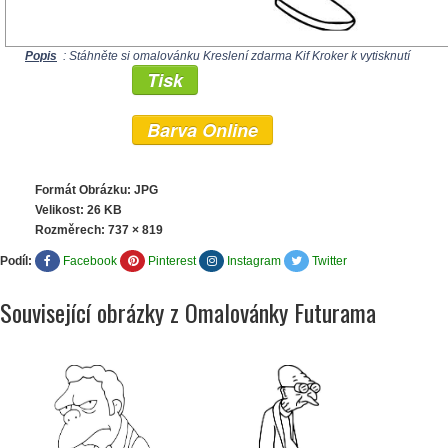
Popis
: Stáhněte si omalovánku Kreslení zdarma Kif Kroker k vytisknutí
Tisk
Barva Online
Formát Obrázku: JPG
Velikost: 26 KB
Rozměrech:
737 × 819
Podíl:
Facebook
Pinterest
Instagram
Twitter
Související obrázky z Omalovánky Futurama