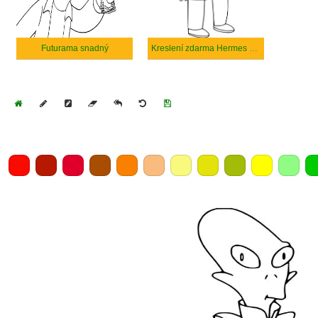
Futurama snadný
Kreslení zdarma Hermes Conrad
Home
Draw
Pencil
Eraser
Undo
Clear
Save