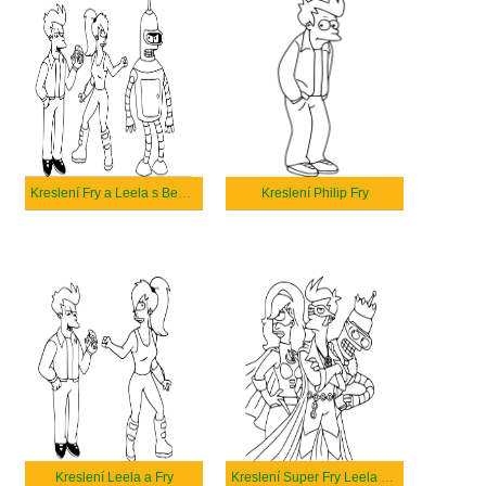
Kreslení Fry a Leela s Bender
Kreslení Philip Fry
Kreslení Leela a Fry
Kreslení Super Fry Leela Bender