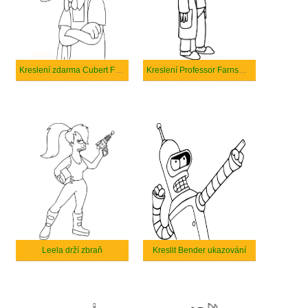
Kreslení zdarma Cubert Farnsworth
Kreslení Professor Farnsworth
Leela drží zbraň
Kreslit Bender ukazování