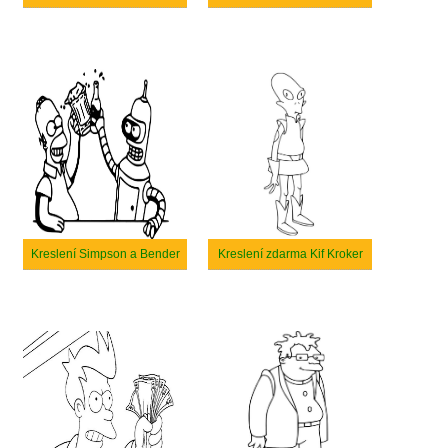
Kreslení Simpson a Bender
Kreslení zdarma Kif Kroker