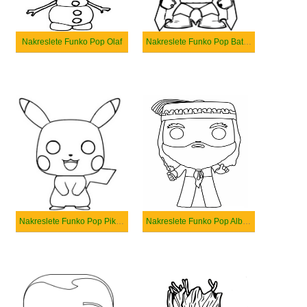
Nakreslete Funko Pop Olaf
Nakreslete Funko Pop Batman
Nakreslete Funko Pop Pikachu
Nakreslete Funko Pop Albus Dumbledore