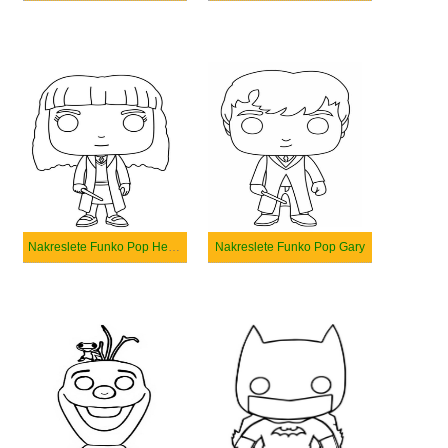
Nakreslete Funko Pop Hermione Granger
Nakreslete Funko Pop Gary