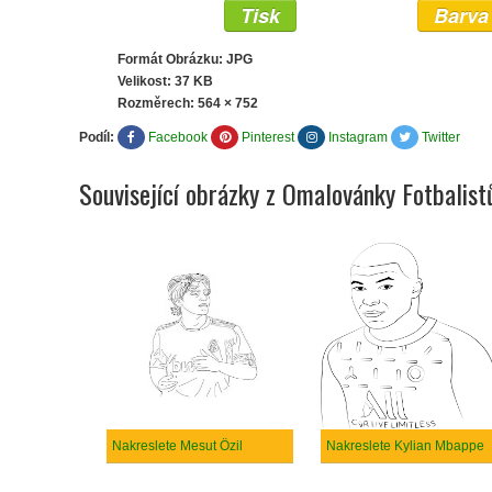
Tisk
Barva
Formát Obrázku: JPG
Velikost: 37 KB
Rozměrech:
564 × 752
Podíl:
Facebook
Pinterest
Instagram
Twitter
Související obrázky z Omalovánky Fotbalist
Nakreslete Mesut Özil
Nakreslete Kylian Mbappe