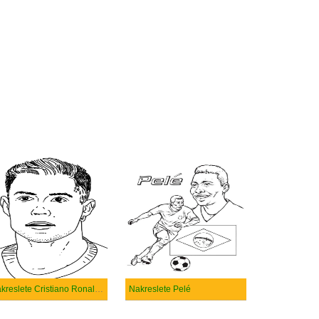
Nakreslete Cristiano Ronaldo
Nakreslete Pelé