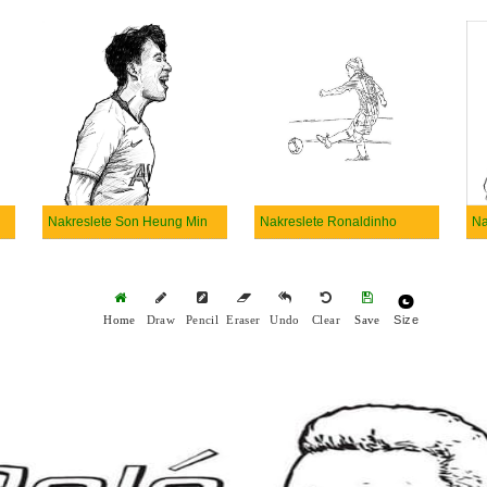
h
Nakreslete Son Heung Min
Nakreslete Ronaldinho
Na
Size
Home
Draw
Pencil
Eraser
Undo
Clear
Save