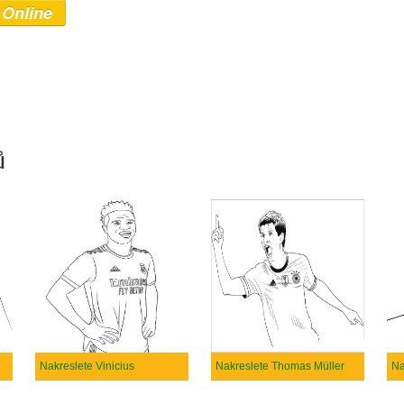
 Online
ů
Nakreslete Vinicius
Nakreslete Thomas Müller