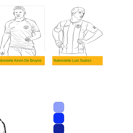
kreslete Kevin De Bruyne
Nakreslete Luis Suárez