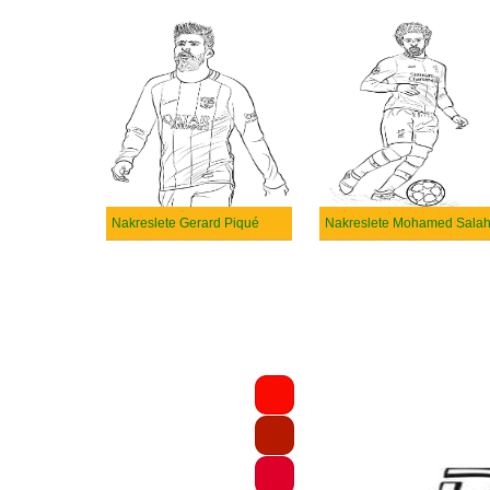
Nakreslete Gerard Piqué
Nakreslete Mohamed Sala