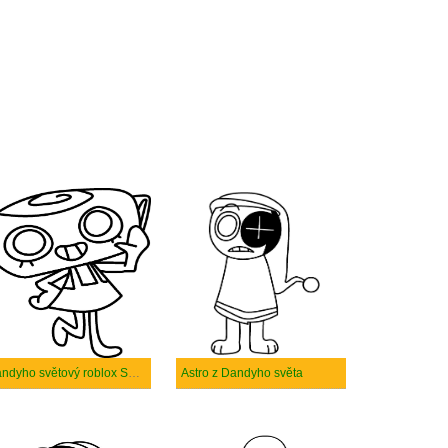
Dandyho světový roblox Shelly
Astro z Dandyho světa