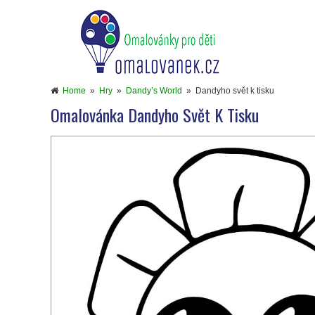
Home
»
Hry
»
Dandy’s World
»
Dandyho svět k tisku
Omalovánka Dandyho Svět K Tisku