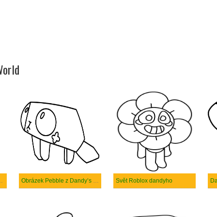
World
světového robloxu
Obrázek Pebble z Dandy’s world roblox
Svět Roblox dandyho