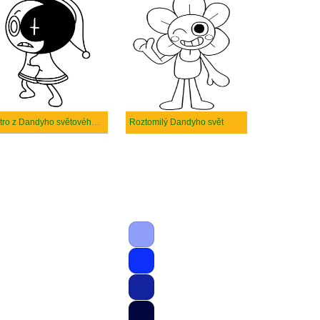
Astro z Dandyho světového robloxu
Roztomilý Dandyho svět