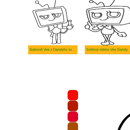
Nakresli Vee z Dandyho světa
Světový roblox Vee Dandy