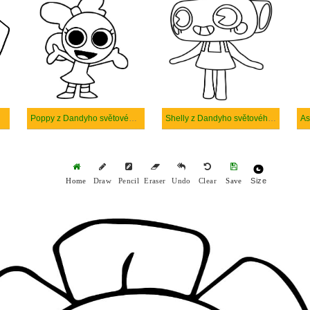
Poppy z Dandyho světového robloxu
Shelly z Dandyho světového robloxu
Size
Home
Draw
Pencil
Eraser
Undo
Clear
Save