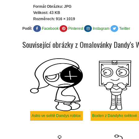
Formát Obrázku: JPG
Velikost: 43 KB
Rozměrech:
916 × 1019
Podíl:
Facebook
Pinterest
Instagram
Twitter
Související obrázky z Omalovánky Dandy’s 
Astro ve světě Dandys roblox
Boxten z Dandyho 