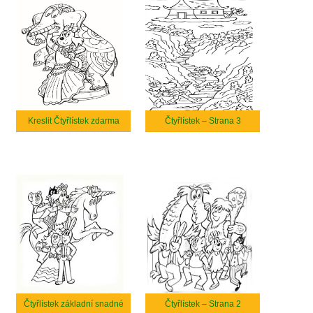
Kreslit Čtyřlístek zdarma
Čtyřlístek – Strana 3
Čtyřlístek základní snadné
Čtyřlístek – Strana 2