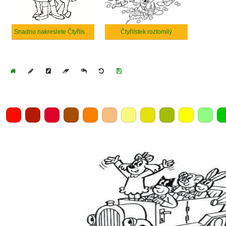
Snadno nakreslete Čtyřlístek
Čtyřlístek roztomilý
Home
Draw
Pencil
Eraser
Undo
Clear
Save