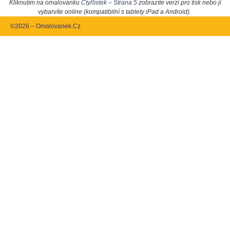
Kliknutím na omalovánku
Čtyřlístek – Strana 5
zobrazíte verzi pro tisk nebo ji
vybarvíte online (kompatibilní s tablety iPad a Android).
©2026 – Omalovanek.Cz