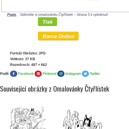
Popis
: Stáhněte si omalovánku Čtyřlístek – Strana 5 k vytisknutí
Tisk
Barva Online
Formát Obrázku: JPG
Velikost: 37 KB
Rozměrech:
487 × 662
Podíl:
Facebook
Pinterest
Instagram
Twitter
Související obrázky z Omalovánky Čtyřlístek