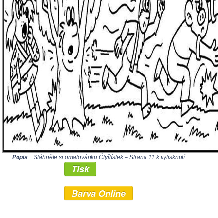
Popis
: Stáhněte si omalovánku Čtyřlístek – Strana 11 k vytisknutí
Tisk
Barva Online