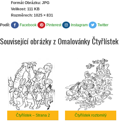
Formát Obrázku: JPG
Velikost: 111 KB
Rozměrech:
1025 × 831
Podíl:
Facebook
Pinterest
Instagram
Twitter
Související obrázky z Omalovánky Čtyřlístek
Čtyřlístek – Strana 2
Čtyřlístek roztomilý