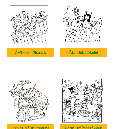
Čtyřlístek – Strana 8
Čtyřlístek základní
Kreslit Čtyřlístek zdarma
Kreslit Čtyřlístek základní