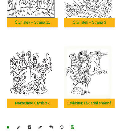
Čtyřlístek – Strana 11
Čtyřlístek – Strana 3
Nakreslete Čtyřlístek
Čtyřlístek základní snadné
Home
Draw
Pencil
Eraser
Undo
Clear
Save