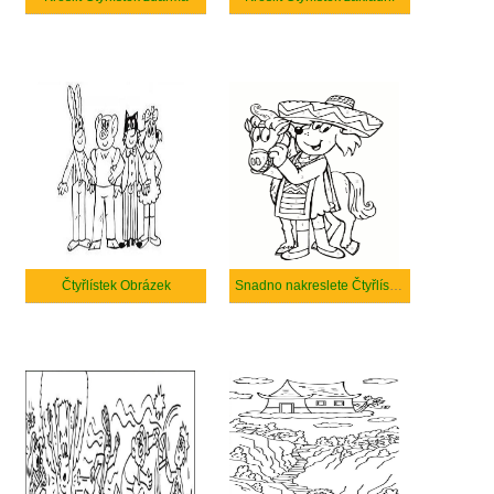
Čtyřlístek Obrázek
Snadno nakreslete Čtyřlístek