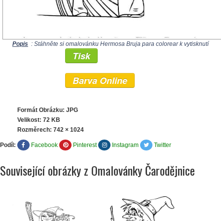
Popis
: Stáhněte si omalovánku Hermosa Bruja para colorear k vytisknutí
Tisk
Barva Online
Formát Obrázku: JPG
Velikost: 72 KB
Rozměrech:
742 × 1024
Podíl:
Facebook
Pinterest
Instagram
Twitter
Související obrázky z Omalovánky Čarodějnice