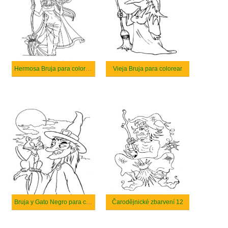
Hermosa Bruja para colorear
Vieja Bruja para colorear
Bruja y Gato Negro para colorear
Čarodějnické zbarvení 12