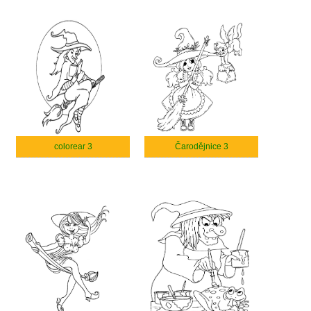
colorear 3
Čarodějnice 3