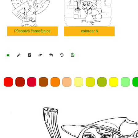
Působivá čarodějnice
colorear 6
Home
Draw
Pencil
Eraser
Undo
Clear
Save