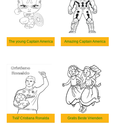
The young Captain America
Amazing Captain America
Tvář Cristiana Ronalda
Gratis Beste Vrienden