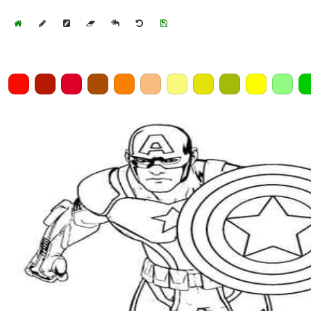
Home
Draw
Pencil
Eraser
Undo
Clear
Save