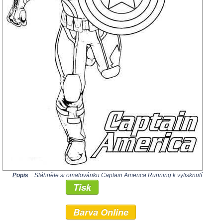
Popis
: Stáhněte si omalovánku Captain America Running k vytisknutí
Tisk
Barva Online