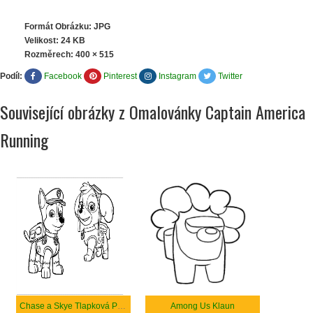
Formát Obrázku: JPG
Velikost: 24 KB
Rozměrech:
400 × 515
Podíl:
Facebook
Pinterest
Instagram
Twitter
Související obrázky z Omalovánky Captain America
Running
Chase a Skye Tlapková Patrola
Among Us Klaun