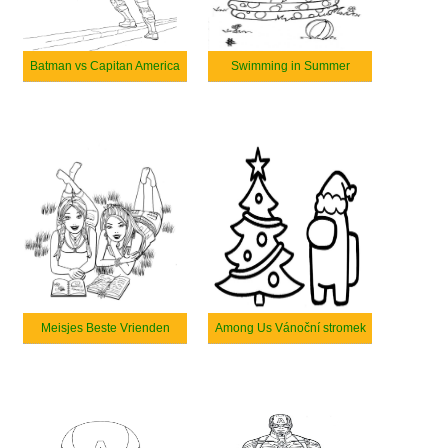
Batman vs Capitan America
Swimming in Summer
Meisjes Beste Vrienden
Among Us Vánoční stromek